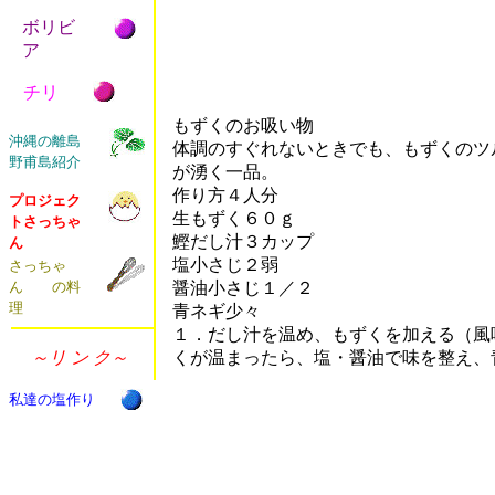
ボリビ
ア
チリ
もずくのお吸い物
沖縄の離島
体調のすぐれないときでも、もずくのツ
野甫島紹介
が湧く一品。
作り方４人分
プロジェク
生もずく６０ｇ
トさっちゃ
鰹だし汁３カップ
ん
塩小さじ２弱
さっちゃ
ん の料
醤油小さじ１／２
理
青ネギ少々
１．だし汁を温め、もずくを加える（風
～リ ン ク～
くが温まったら、塩・醤油で味を整え、
私達の塩作り