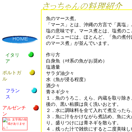
魚のマース煮。
「マース」とは、沖縄の方言で「真塩」
塩の意味です。マース煮とは、塩煮のこ
のメニューには、ほとんど、「魚の煮付
のマース煮」が並んでいます。
作り方
イタリ
白身魚（ﾊﾀ系の魚がお奨め）
ア
塩適量
ポルトガ
サラダ油少々
ル
水（魚が浸る程度）
酒少々
フラン
青ネギ少々
ス
１．魚のうろこ、えら、内蔵を取り除き
後の、黒い粘膜は良く洗いおとす。
アルゼンチ
２．水に調味料を全て入れて煮立ったら
ン
３．魚に汁をかけながら煮詰め、魚に火
り。盛りつけには青ネギを散らす。
４．残った汁で雑炊にすると二度美味し