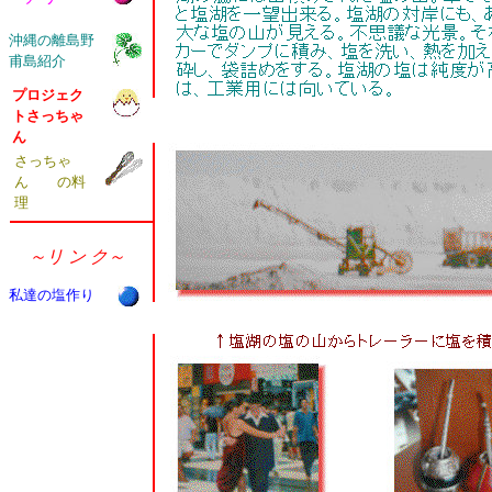
沖縄の離島野
甫島紹介
プロジェク
トさっちゃ
ん
さっちゃ
ん の料
理
～リ ン ク～
私達の塩作り