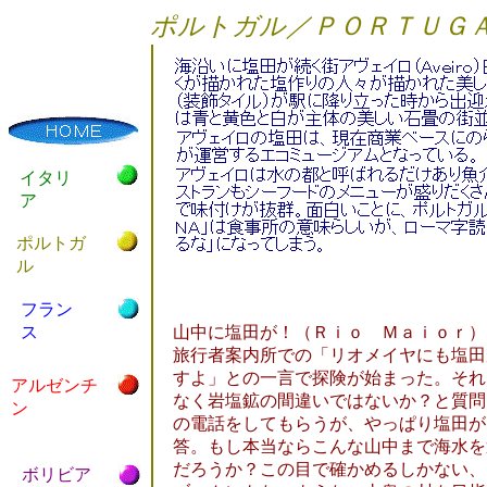
ポルトガル／ＰＯＲＴＵＧ
イタリ
ア
ポルトガ
ル
フラン
ス
山中に塩田が！（Ｒｉｏ Ｍａｉｏｒ）
旅行者案内所での「リオメイヤにも塩田
すよ」との一言で探険が始まった。それ
アルゼンチ
なく岩塩鉱の間違いではないか？と質問
ン
の電話をしてもらうが、やっぱり塩田が
答。もし本当ならこんな山中まで海水を
だろうか？この目で確かめるしかない、
ボリビア