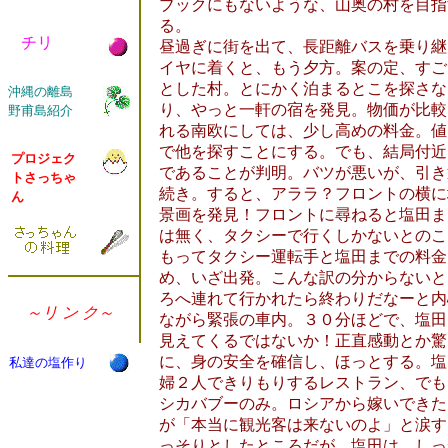
ブックにもないような、山奥の村を目指
る。
チリ
昼過ぎに街を出て、長距離バスを乗り継
イヤに着くと、もう夕方。案の定、すご
とした村。とにかく泊まるとこを探さな
沖縄の離島
り、やっと一軒の宿を発見。物価が比較
野甫島紹介
れる南欧にしては、少し高めの料金。値
で他を探すことにする。でも、結局付近
プロジェク
であることが判明。バツが悪いが、引き
トさっちゃ
続き。すると、アララ？フロントの横に
ん
景画を発見！フロントに尋ねると塩田ま
は無く、タクシーで行くしかないとのこ
もってタクシー運転手と塩田までの料金
め、いざ出発。こんな訳の分からないと
ろへ連れて行かれたら終わりだなーと内
～リ ン ク～
ながら緊張の車内。３０分ほどで、塩田
見えてくるではないか！正直感動とか驚
に、身の安全を確信し、ほっとする。塩
私達の塩作り
婦２人できりもりするレストラン、でも
シカバブーのみ。ロシアから嫁いできた
が「本当に観光客は来ないのよ」と涙す
っそりとしたところだが、塩田は、しっ