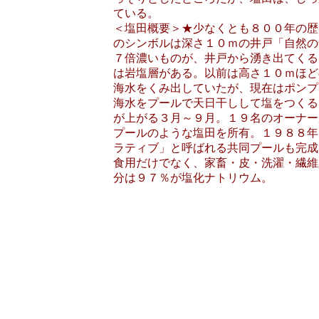
ている。
＜塩田概要＞★少なくとも８００年の歴
のシンボルは深さ１０ｍの井戸「自然の
７倍濃いものが、井戸から湧き出てくる
は岩塩層がある。以前は高さ１０ｍほど
海水をくみ出していたが、現在はポンプ
海水をプールで天日干しして塩をつくる
が上がる３月～９月。１９名のオーナー
プールのような塩田を所有。１９８８年
ラティブ」と呼ばれる共同プールも完成
食用だけでなく、家畜・皮・洗濯・繊維
分は９７％が塩化ナトリウム。