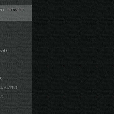
AND
LENS DATA
の他
)
とんど同じ)
イズ