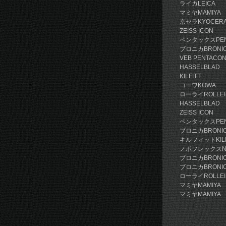
ライカLEI
マミヤMAM
京セラKY
ZEISS I
ペンタックス
ブロニカB
VEB PENTAC
HASSEL
KILFI
コーワKO
ローライR
HASSELB
ZEISS ICO
ペンタック
ブロニカB
キルフィット
ノボフレック
ブロニカB
ブロニカB
ローライRO
マミヤMA
マミヤMA