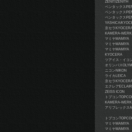
ZENIT/Z
ペンタックス
ペンタックス
ペンタックスP
YASHICA/
京セラKY
KAMERA-W
マミヤMA
マミヤMA
マミヤMAMI
KYOC
ツアイス
オリンパス
ニコンNI
ライカLEI
京セラK
エクレア
ZEIS
トプコンTO
KAMERA-
アリフレッ
T2 M
トプコンT
マミヤM
マミヤMA