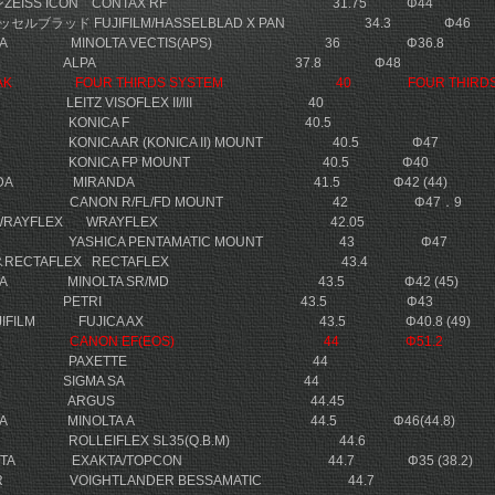
ンZEISS ICON CONTAX RF 31.75 Φ44
ッセルブラッド FUJIFILM/HASSELBLAD X PAN 34.3 Φ46
OLTA MINOLTA VECTIS(APS) 36 Φ36.8
LPA ALPA 37.8 Φ48
/KODAK FOUR THIRDS SYSTEM 40 FOUR THIRD
CA LEITZ VISOFLEX II/III 40
NICA KONICA F 40.5
A KONICA AR (KONICA II) MOUNT 40.5 Φ47
ICA KONICA FP MOUNT 40.5 Φ40
RANDA MIRANDA 41.5 Φ42 (44)
NON CANON R/FL/FD MOUNT 42 Φ47．9
スWRAYFLEX WRAYFLEX 42.05
ICA YASHICA PENTAMATIC MOUNT 43 Φ47
クスRECTAFLEX RECTAFLEX 43.4
OLTA MINOLTA SR/MD 43.5 Φ42 (45)
ETRI PETRI 43.5 Φ43
UJIFILM FUJICA AX 43.5 Φ40.8 (49)
ANON CANON EF(EOS) 44 Φ51.2
BRAUN PAXETTE 44
IGMA SIGMA SA 44
ARGUS ARGUS 44.45
NOLTA MINOLTA Α 44.5 Φ46(44.8)
EI ROLLEIFLEX SL35(Q.B.M) 44.6
AKTA EXAKTA/TOPCON 44.7 Φ35 (38.2)
NDER VOIGHTLANDER BESSAMATIC 44.7