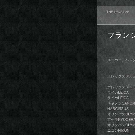
THE LENS LAB.
フラン
メーカー、ベ
D-M
C-S
ボレックスB
C-M
ボレック
ライカLEICA
ライカLEI
キヤノンCANO
NARCI
オリンパスOL
京セラK
オリンパスOL
ニコンNI