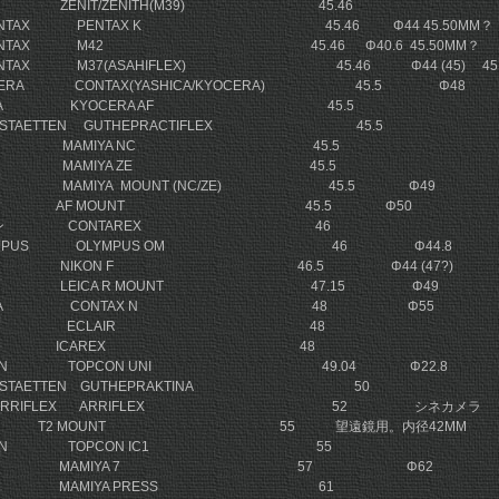
ENITH ZENIT/ZENITH(M39) 45.46
PENTAX PENTAX K 45.46 Φ44 45.50MM？
PENTAX M42 45.46 Φ40.6 45.50MM？
ENTAX M37(ASAHIFLEX) 45.46 Φ44 (45) 45.
KYOCERA CONTAX(YASHICA/KYOCERA) 45.5 Φ48
OCERA KYOCERA AF 45.5
ERKSTAETTEN GUTHEPRACTIFLEX 45.5
MIYA MAMIYA NC 45.5
MIYA MAMIYA ZE 45.5
YA MAMIYA MOUNT (NC/ZE) 45.5 Φ49
ERA AF MOUNT 45.5 Φ50
・イコン CONTAREX 46
OLYMPUS OLYMPUS OM 46 Φ44.8
KON NIKON F 46.5 Φ44 (47?)
CA LEICA R MOUNT 47.15 Φ49
YOCERA CONTAX N 48 Φ55
ECLAIR ECLAIR 48
S ICON ICAREX 48
PCON TOPCON UNI 49.04 Φ22.8
WERKSTAETTEN GUTHEPRAKTINA 50
クスARRIFLEX ARRIFLEX 52 シネカメラ
OUNT 55 望遠鏡用。内径42MM
OPCON TOPCON IC1 55
AMIYA MAMIYA 7 57 Φ62
MIYA MAMIYA PRESS 61