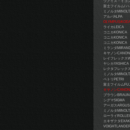
ツアイス・イコ
富士フイルム/ ハ
ミノルタMIN
アルパA
OLYMPUS
ライカLEI
コニカKO
コニカKONIC
コニカKON
ミランダMI
キヤノンCA
レイフレック
ヤシカYASH
レクタフレッ
ミノルタMIN
ペトリP
富士フイルムF
キヤノンC
ブラウン
シグマS
アーガス
ミノルタMI
ローライROLL
エキザクタEX
VOIGHTLA