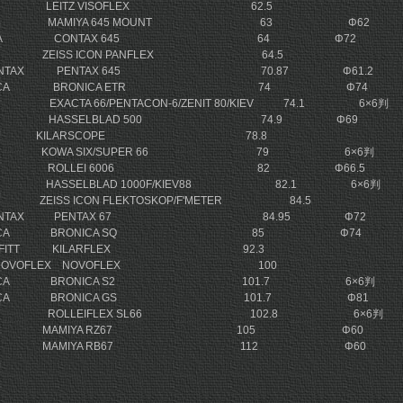
CA LEITZ VISOFLEX 62.5
IYA MAMIYA 645 MOUNT 63 Φ62
OCERA CONTAX 645 64 Φ72
CON ZEISS ICON PANFLEX 64.5
PENTAX PENTAX 645 70.87 Φ61.2
RONICA BRONICA ETR 74 Φ74
ON EXACTA 66/PENTACON-6/ZENIT 80/KIEV 74.1 6×6判
BLAD HASSELBLAD 500 74.9 Φ69
TT KILARSCOPE 78.8
WA KOWA SIX/SUPER 66 79 6×6判
OLLEI ROLLEI 6006 82 Φ66.5
LAD HASSELBLAD 1000F/KIEV88 82.1 6×6判
N ZEISS ICON FLEKTOSKOP/F'METER 84.5
スPENTAX PENTAX 67 84.95 Φ72
RONICA BRONICA SQ 85 Φ74
KILFITT KILARFLEX 92.3
スNOVOFLEX NOVOFLEX 100
RONICA BRONICA S2 101.7 6×6判
RONICA BRONICA GS 101.7 Φ81
LLEI ROLLEIFLEX SL66 102.8 6×6判
MIYA MAMIYA RZ67 105 Φ60
MIYA MAMIYA RB67 112 Φ60