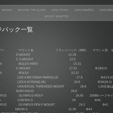
WORKS
BEYOND THE GLASS
LENS STUDY
LENS MAKERS
LENS BR
MOUNT ADAPTER
ジバック一覧
ンダー マウント名 フランジバック（MM) マウント径、そ
OUNT 12.29
 MOUNT 12.5
OLEX BOLEX H8RX 15.31
OUNT 17.53 Φ1INCH
スBOLEX BOLEX 23.22
 LEICA M/COSINA VM/ROLLEI 27.8 Φ43.9 (41
CA LEICA SCREW(L39) 28.8 Φ39(38.2)
N UNIVERSAL THREADED MOUNT 28.8 L39互換(ほ
SSUS NARCISSUS 28.8
YMPUS OLYMPUS-PEN F 28.95 35MMハーフサ
YOCERA CONTAX G 29 Φ44
YMPUS OLYMPUS PEN F MOUNT 29.3 Φ41
KON NIKON S 31.95 Φ44