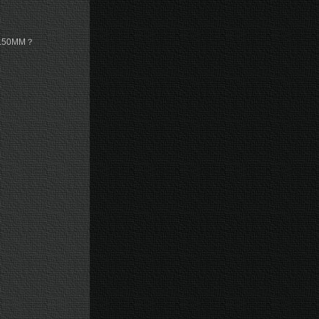
50MM？