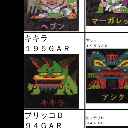
キキラ
アシク
１９５ＧＡＲ
１９５ＧＡＲ
ブリッコＤ
ヒステリＤ
９４ＧＡＲ
９４ＧＡＲ