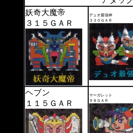
アタッ
妖奇大魔帝
デュオ最強神
３３０ＧＡＲ
３１５ＧＡＲ
ヘブン
マーガレット
９８ＧＡＲ
１１５ＧＡＲ