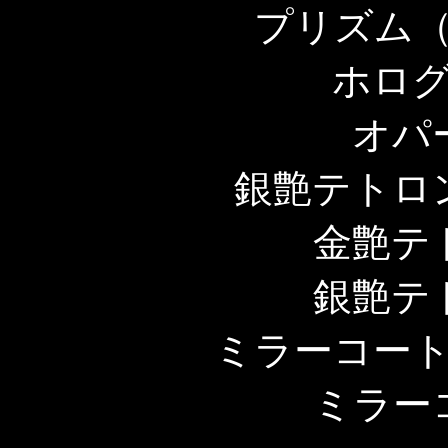
プリズム
ホロ
オパ
銀艶テトロ
金艶テ
銀艶テ
ミラーコー
ミラー