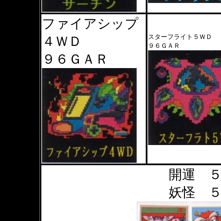
ファイアシップ
スターフライト５ＷＤ
４ＷＤ
９６ＧＡＲ
９６ＧＡＲ
開運 
妖怪 