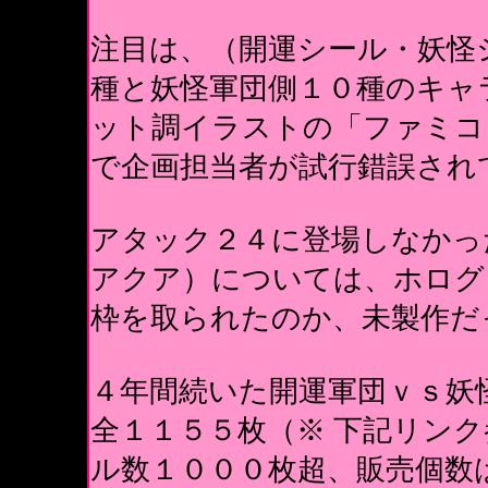
注目は、（開運シール・妖怪
種と妖怪軍団側１０種のキャ
ット調イラストの「ファミコ
で企画担当者が試行錯誤され
アタック２４に登場しなかっ
アクア）については、ホログ
枠を取られたのか、未製作だ
４年間続いた開運軍団ｖｓ妖
全１１５５枚（※ 下記リン
ル数１０００枚超、販売個数