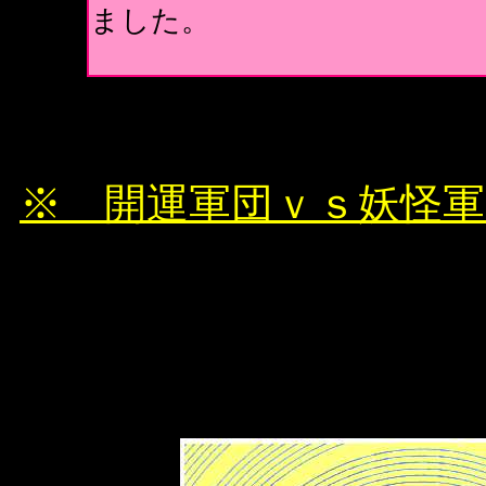
ました。
※ 開運軍団ｖｓ妖怪